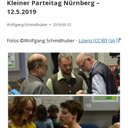
Kleiner Parteitag Nürnberg –
12.5.2019
Autor
Veröffentlicht
Wolfgang Schmidhuber
2019-05-12
am
In
Fotos ©Wolfgang Schmidhuber -
Lizenz (CC)BY-SA
ne
Fen
öff