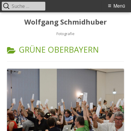
Suche
Primäres
Menü
nach:
Menü
Springe
Wolfgang Schmidhuber
zum
Inhalt
Fotografie
KATEGORIE:
GRÜNE OBERBAYERN