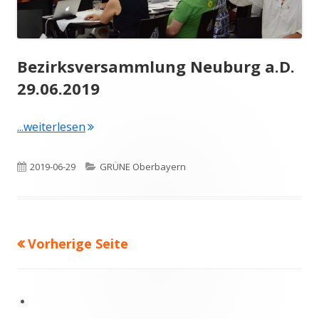
Bezirksversammlung Neuburg a.D.
29.06.2019
"Bezirksversammlung Neuburg a.D. 29.06.2
...weiterlesen
Veröffentlicht
Kategorien
2019-06-29
GRÜNE Oberbayern
am
Vorherige Seite
Beitragsnavigation
Footer
Inhalt