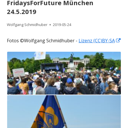
FridaysForFuture München
24.5.2019
Autor
Veröffentlicht
Wolfgang Schmidhuber
2019-05-24
am
In
Fotos ©Wolfgang Schmidhuber -
Lizenz (CC)BY-SA
ne
Fen
öff