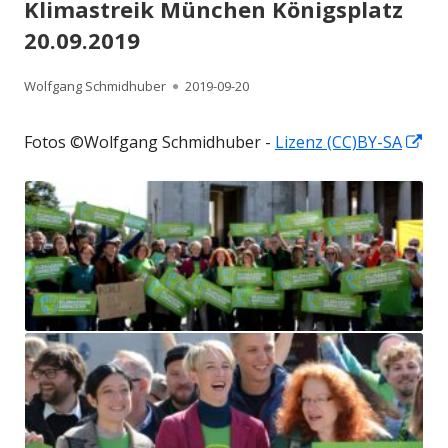
Klimastreik München Königsplatz
20.09.2019
Autor
Veröffentlicht
Wolfgang Schmidhuber
2019-09-20
am
In
Fotos ©Wolfgang Schmidhuber -
Lizenz (CC)BY-SA
ne
Fen
öff