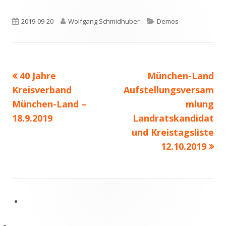
Veröffentlicht
Autor
Kategorien
2019-09-20
Wolfgang Schmidhuber
Demos
am
Vorheriger
Nächster
40 Jahre
München-Land
Beitrags-
Beitrag:
Beitrag
Kreisverband
Aufstellungsversam
Navigation
München-Land –
mlung
18.9.2019
Landratskandidat
und Kreistagsliste
12.10.2019
Footer
Inhalt