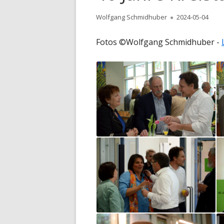
Autor
Veröffentlicht
Wolfgang Schmidhuber
2024-05-04
am
Fotos ©Wolfgang Schmidhuber -