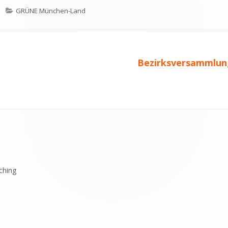
Kategorien
GRÜNE München-Land
Nächster
Bezirksversammlung
Beitrag
ching