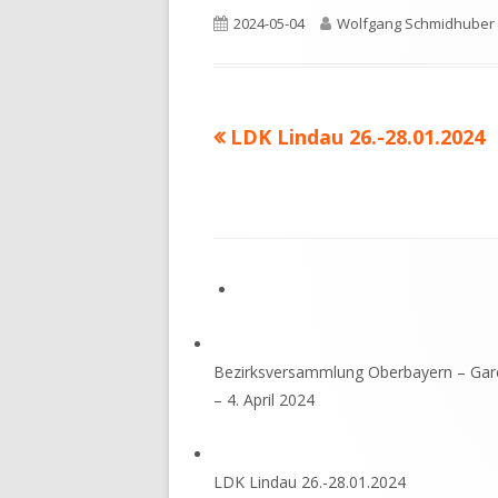
Veröffentlicht
Autor
2024-05-04
Wolfgang Schmidhuber
am
Vorheriger
LDK Lindau 26.-28.01.2024
Beitrags-
Beitrag:
Navigation
Footer
Inhalt
Bezirksversammlung Oberbayern – Gar
– 4. April 2024
LDK Lindau 26.-28.01.2024